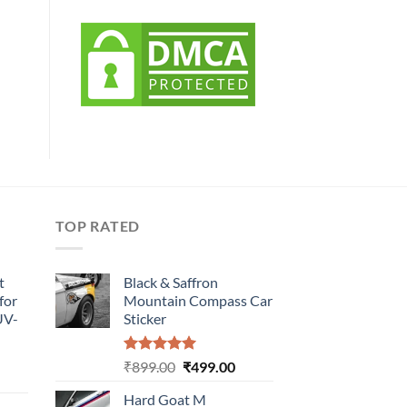
TOP RATED
t
Black & Saffron
for
Mountain Compass Car
UV-
Sticker
Rated
5.00
Original
Current
₹
899.00
₹
499.00
urrent
out of 5
price
price
rice
Hard Goat M
was:
is: