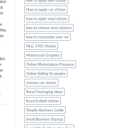
how to apply bike sticker
ाकाल
ेड
How to apply car sticker
िटर
how to apply vinyl sticker
ेव
how to choose vinyl stickers
कीमत
,
ीकर
how to customize your car
MLG 1901 Sticker
क
Motorcycle Graphics
किल
Online Marketplace Presence
के
िव
Online Selling Strategies
ड
,
र
remove car sticker
Retail Packaging Ideas
,
Royal Enfield sticker
Shopify Business Guide
Small Business Startup