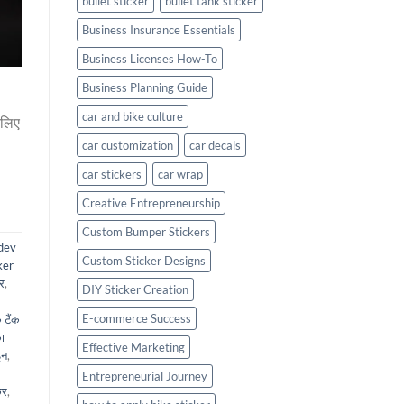
bullet sticker
bullet tank sticker
Business Insurance Essentials
Business Licenses How-To
Business Planning Guide
car and bike culture
 लिए
car customization
car decals
car stickers
car wrap
Creative Entrepreneurship
Custom Bumper Stickers
dev
Custom Sticker Designs
ker
कर
,
DIY Sticker Creation
E-commerce Success
 टैंक
ा
Effective Marketing
इन
,
Entrepreneurial Journey
कर
,