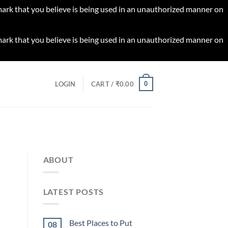
 mark that you believe is being used in an unauthorized manner on
 mark that you believe is being used in an unauthorized manner on
0
LOGIN
CART /
₹
0.00
ABOUT
LATEST POSTS
Best Places to Put
08