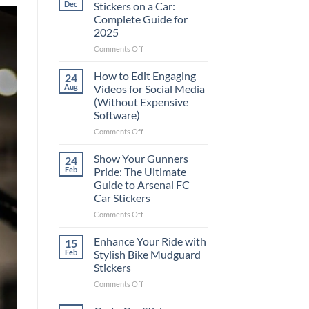
Dec
Stickers on a Car:
Complete Guide for
2025
on
Comments Off
Best
Places
How to Edit Engaging
24
to
Aug
Videos for Social Media
Put
(Without Expensive
Stickers
Software)
on
a
on
Comments Off
Car:
How
Complete
to
Show Your Gunners
24
Guide
Edit
Feb
Pride: The Ultimate
for
Engaging
Guide to Arsenal FC
2025
Videos
Car Stickers
for
Social
on
Comments Off
Media
Show
(Without
Your
Enhance Your Ride with
15
Expensive
Gunners
Feb
Stylish Bike Mudguard
Software)
Pride:
Stickers
The
on
Comments Off
Ultimate
Enhance
Guide
Your
to