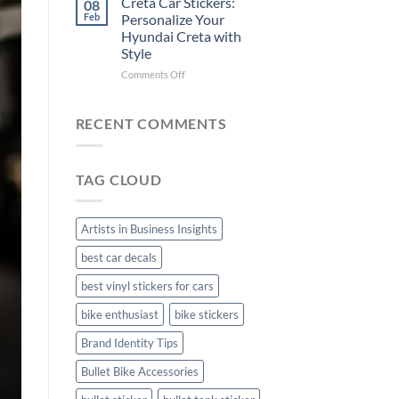
Creta Car Stickers:
08
Ride
Arsenal
Feb
Personalize Your
with
FC
Hyundai Creta with
Stylish
Car
Style
Bike
Stickers
Mudguard
on
Comments Off
Stickers
Creta
Car
Stickers:
RECENT COMMENTS
Personalize
Your
Hyundai
TAG CLOUD
Creta
with
Style
Artists in Business Insights
best car decals
best vinyl stickers for cars
bike enthusiast
bike stickers
Brand Identity Tips
Bullet Bike Accessories