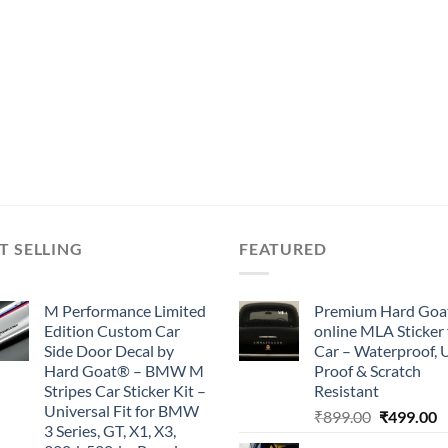
T SELLING
FEATURED
M Performance Limited
Premium Hard Goa
Edition Custom Car
online MLA Sticker 
Side Door Decal by
Car – Waterproof, 
Hard Goat® – BMW M
Proof & Scratch
Stripes Car Sticker Kit –
Resistant
Universal Fit for BMW
Original
C
₹
899.00
₹
499.00
3 Series, GT, X1, X3,
price
p