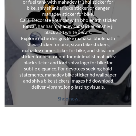
or fuel tank with mahadev trishul sticker for
bike, shiv shankar bike sticker, or danger
mahadev sticker for bike.
Cars: Decorate your car with bholenath sticker
for car, har har mahadev car sticker, or shiv ji
black and white decals.
Explore niche designs like mahakal bholenath
shiva sticker for bike, sivan bike stickers,
mahadev name sticker for bike, and shiva om
sticker for bike, or opt for minimalist mahadev
black sticker and lord shiva logo for bike for
subtle elegance. For devotees seeking bold
statements, mahadev bike sticker hd wallpaper
and shiva bike stickers images hd download
deliver vibrant, long-lasting visuals.
Shop now