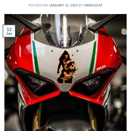
POSTED ON
JANUARY 12, 2025
BY
HARDGOAT
12
Jan