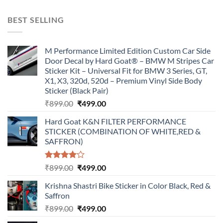
price
price
was:
is:
BEST SELLING
₹899.00.
₹499.00.
M Performance Limited Edition Custom Car Side
Door Decal by Hard Goat® – BMW M Stripes Car
Sticker Kit – Universal Fit for BMW 3 Series, GT,
X1, X3, 320d, 520d – Premium Vinyl Side Body
Sticker (Black Pair)
Original
Current
₹
899.00
₹
499.00
price
price
Hard Goat K&N FILTER PERFORMANCE
was:
is:
STICKER (COMBINATION OF WHITE,RED &
₹899.00.
₹499.00.
SAFFRON)
Rated
Original
Current
₹
899.00
₹
499.00
4.00
out
price
price
of 5
Krishna Shastri Bike Sticker in Color Black, Red &
was:
is:
Saffron
₹899.00.
₹499.00.
Original
Current
₹
899.00
₹
499.00
price
price