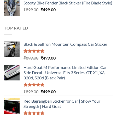
Scooty Bike Fender Black Sticker (Fire Blade Style)
was:
is:
Original
Current
₹
899.00
₹899.00.
₹
499.00
₹499.00.
price
price
was:
is:
₹899.00.
₹499.00.
TOP RATED
Black & Saffron Mountain Compass Car Sticker
Rated
5.00
Original
Current
₹
899.00
₹
499.00
out of 5
price
price
Hard Goat M Performance Limited Edition Car
was:
is:
Side Decal - Universal Fits 3 Series, GT, X1, X3,
₹899.00.
₹499.00.
320d, 520d (Black Pair)
Rated
5.00
Original
Current
₹
899.00
₹
499.00
out of 5
price
price
Red Bajrangbali Sticker for Car | Show Your
was:
is:
Strength | Hard Goat
₹899.00.
₹499.00.