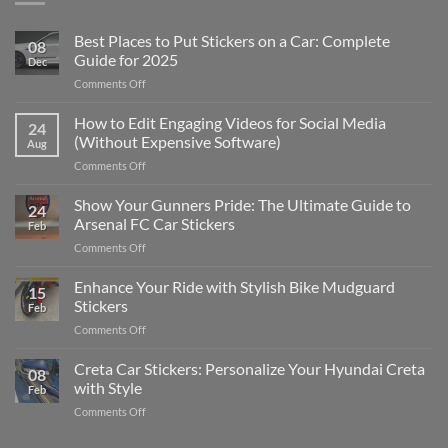
Best Places to Put Stickers on a Car: Complete
08
Guide for 2025
Dec
on
Comments Off
Best
Places
How to Edit Engaging Videos for Social Media
24
to
(Without Expensive Software)
Aug
Put
on
Comments Off
Stickers
How
on
to
Show Your Gunners Pride: The Ultimate Guide to
a
24
Edit
Car:
Arsenal FC Car Stickers
Feb
Engaging
Complete
on
Comments Off
Videos
Guide
Show
for
for
Your
Enhance Your Ride with Stylish Bike Mudguard
Social
2025
15
Gunners
Media
Stickers
Feb
Pride:
(Without
on
Comments Off
The
Expensive
Enhance
Ultimate
Software)
Your
Creta Car Stickers: Personalize Your Hyundai Creta
Guide
08
Ride
to
with Style
Feb
with
Arsenal
on
Comments Off
Stylish
FC
Creta
Bike
Car
Car
Mudguard