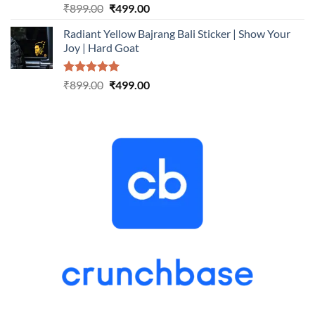
Rated
5.00
Original
Current
₹
899.00
₹
499.00
out of 5
price
price
Radiant Yellow Bajrang Bali Sticker | Show Your
was:
is:
Joy | Hard Goat
₹899.00.
₹499.00.
Rated
5.00
Original
Current
₹
899.00
₹
499.00
out of 5
price
price
was:
is:
₹899.00.
₹499.00.