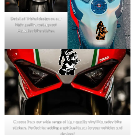
Detailed Trishul design on our
high-quality, waterproof
Mahadev bike sticker.
Choose from our wide range of high-quality vinyl Mahadev bike
stickers. Perfect for adding a spiritual touch to your vehicles and
devices!