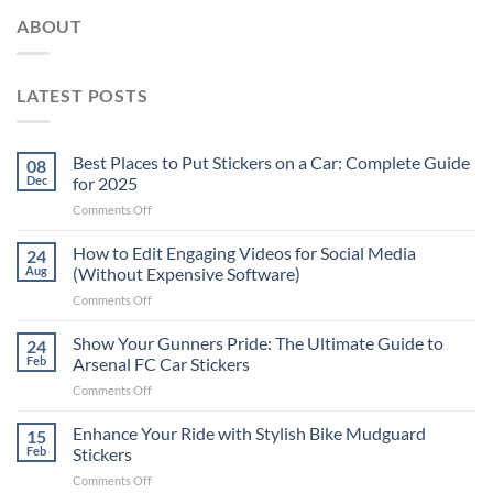
ABOUT
LATEST POSTS
Best Places to Put Stickers on a Car: Complete Guide
08
Dec
for 2025
on
Comments Off
Best
Places
How to Edit Engaging Videos for Social Media
24
to
Aug
(Without Expensive Software)
Put
on
Comments Off
Stickers
How
on
to
Show Your Gunners Pride: The Ultimate Guide to
a
24
Edit
Car:
Feb
Arsenal FC Car Stickers
Engaging
Complete
on
Comments Off
Videos
Guide
Show
for
for
Your
Enhance Your Ride with Stylish Bike Mudguard
Social
15
2025
Gunners
Media
Feb
Stickers
Pride:
(Without
on
Comments Off
The
Expensive