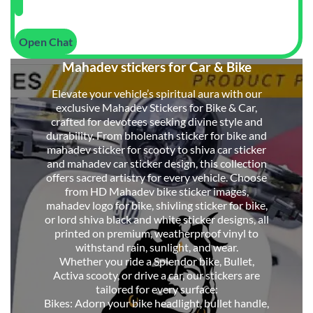
Open Chat
Mahadev stickers for Car & Bike
Elevate your vehicle’s spiritual aura with our
exclusive Mahadev Stickers for Bike & Car,
crafted for devotees seeking divine style and
durability. From bholenath sticker for bike and
mahadev sticker for scooty to shiva car sticker
and mahadev car sticker design, this collection
offers sacred artistry for every vehicle. Choose
from HD Mahadev bike sticker images,
mahadev logo for bike, shivling sticker for bike,
or lord shiva black and white sticker designs, all
printed on premium, weatherproof vinyl to
withstand rain, sunlight, and wear.
Whether you ride a Splendor bike, Bullet,
Activa scooty, or drive a car, our stickers are
tailored for every surface:
Bikes: Adorn your bike headlight, bullet handle,