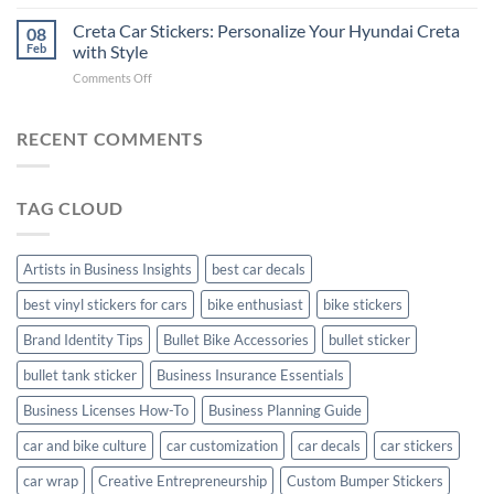
Enhance
Ultimate
Software)
Your
Creta Car Stickers: Personalize Your Hyundai Creta
Guide
08
Ride
to
Feb
with Style
with
Arsenal
on
Comments Off
Stylish
FC
Creta
Bike
Car
Car
Mudguard
Stickers
Stickers:
RECENT COMMENTS
Stickers
Personalize
Your
Hyundai
TAG CLOUD
Creta
with
Style
Artists in Business Insights
best car decals
best vinyl stickers for cars
bike enthusiast
bike stickers
Brand Identity Tips
Bullet Bike Accessories
bullet sticker
bullet tank sticker
Business Insurance Essentials
Business Licenses How-To
Business Planning Guide
car and bike culture
car customization
car decals
car stickers
car wrap
Creative Entrepreneurship
Custom Bumper Stickers