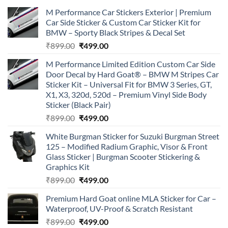
M Performance Car Stickers Exterior | Premium
Car Side Sticker & Custom Car Sticker Kit for
BMW – Sporty Black Stripes & Decal Set
Original
Current
₹
899.00
₹
499.00
price
price
M Performance Limited Edition Custom Car Side
was:
is:
Door Decal by Hard Goat® – BMW M Stripes Car
₹899.00.
₹499.00.
Sticker Kit – Universal Fit for BMW 3 Series, GT,
X1, X3, 320d, 520d – Premium Vinyl Side Body
Sticker (Black Pair)
Original
Current
₹
899.00
₹
499.00
price
price
White Burgman Sticker for Suzuki Burgman Street
was:
is:
125 – Modified Radium Graphic, Visor & Front
₹899.00.
₹499.00.
Glass Sticker | Burgman Scooter Stickering &
Graphics Kit
Original
Current
₹
899.00
₹
499.00
price
price
Premium Hard Goat online MLA Sticker for Car –
was:
is:
Waterproof, UV-Proof & Scratch Resistant
₹899.00.
₹499.00.
Original
Current
₹
899.00
₹
499.00