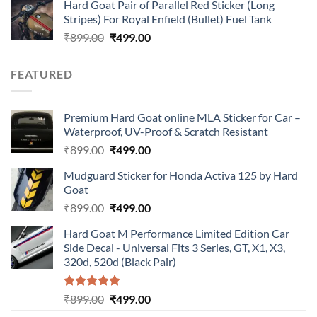
Hard Goat Pair of Parallel Red Sticker (Long
was:
is:
Stripes) For Royal Enfield (Bullet) Fuel Tank
₹899.00.
₹499.00.
Original
Current
₹
899.00
₹
499.00
price
price
was:
is:
FEATURED
₹899.00.
₹499.00.
Premium Hard Goat online MLA Sticker for Car –
Waterproof, UV-Proof & Scratch Resistant
Original
Current
₹
899.00
₹
499.00
price
price
Mudguard Sticker for Honda Activa 125 by Hard
was:
is:
Goat
₹899.00.
₹499.00.
Original
Current
₹
899.00
₹
499.00
price
price
Hard Goat M Performance Limited Edition Car
was:
is:
Side Decal - Universal Fits 3 Series, GT, X1, X3,
₹899.00.
₹499.00.
320d, 520d (Black Pair)
Rated
5.00
Original
Current
₹
899.00
₹
499.00
out of 5
price
price