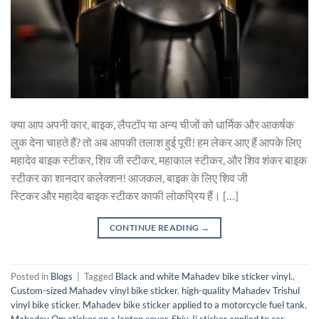
क्या आप अपनी कार, बाइक, लैपटॉप या अन्य चीजों को धार्मिक और आकर्षक
लुक देना चाहते हैं? तो अब आपकी तलाश हुई पूरी! हम लेकर आए हैं आपके लिए
महादेव बाइक स्टीकर, शिव जी स्टीकर, महाकाल स्टीकर, और शिव शंकर बाइक
स्टीकर का शानदार कलेक्शन! आजकल, बाइक के लिए शिव जी
स्टिकर और महादेव बाइक स्टीकर काफी लोकप्रिय हैं। […]
CONTINUE READING
→
Posted in
Blogs
|
Tagged
Black and white Mahadev bike sticker vinyl.
,
Custom-sized Mahadev vinyl bike sticker
,
high-quality Mahadev Trishul
vinyl bike sticker
,
Mahadev bike sticker applied to a motorcycle fuel tank
,