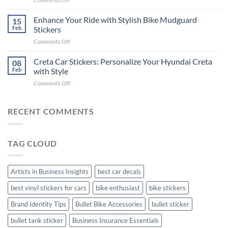
Videos
Guide
Show
for
for
Your
Enhance Your Ride with Stylish Bike Mudguard
Social
15
2025
Gunners
Media
Feb
Stickers
Pride:
(Without
on
Comments Off
The
Expensive
Enhance
Ultimate
Software)
Your
Creta Car Stickers: Personalize Your Hyundai Creta
Guide
08
Ride
to
Feb
with Style
with
Arsenal
on
Comments Off
Stylish
FC
Creta
Bike
Car
Car
Mudguard
Stickers
Stickers:
RECENT COMMENTS
Stickers
Personalize
Your
Hyundai
TAG CLOUD
Creta
with
Style
Artists in Business Insights
best car decals
best vinyl stickers for cars
bike enthusiast
bike stickers
Brand Identity Tips
Bullet Bike Accessories
bullet sticker
bullet tank sticker
Business Insurance Essentials