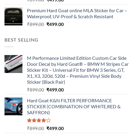
price
price
Premium Hard Goat online MLA Sticker for Car –
was:
is:
Waterproof, UV-Proof & Scratch Resistant
₹899.00.
₹499.00.
Original
Current
₹
899.00
₹
499.00
price
price
was:
is:
BEST SELLING
₹899.00.
₹499.00.
M Performance Limited Edition Custom Car Side
Door Decal by Hard Goat® – BMW M Stripes Car
Sticker Kit – Universal Fit for BMW 3 Series, GT,
X1, X3, 320d, 520d – Premium Vinyl Side Body
Sticker (Black Pair)
Original
Current
₹
899.00
₹
499.00
price
price
Hard Goat K&N FILTER PERFORMANCE
was:
is:
STICKER (COMBINATION OF WHITE,RED &
₹899.00.
₹499.00.
SAFFRON)
Rated
Original
Current
₹
899.00
₹
499.00
4.00
out