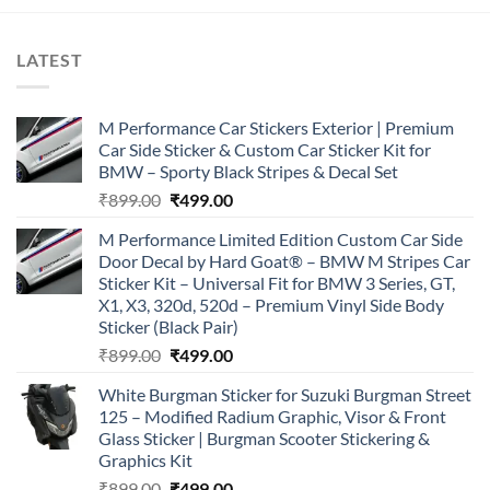
LATEST
M Performance Car Stickers Exterior | Premium
Car Side Sticker & Custom Car Sticker Kit for
BMW – Sporty Black Stripes & Decal Set
Original
Current
₹
899.00
₹
499.00
price
price
M Performance Limited Edition Custom Car Side
was:
is:
Door Decal by Hard Goat® – BMW M Stripes Car
₹899.00.
₹499.00.
Sticker Kit – Universal Fit for BMW 3 Series, GT,
X1, X3, 320d, 520d – Premium Vinyl Side Body
Sticker (Black Pair)
Original
Current
₹
899.00
₹
499.00
price
price
White Burgman Sticker for Suzuki Burgman Street
was:
is:
125 – Modified Radium Graphic, Visor & Front
₹899.00.
₹499.00.
Glass Sticker | Burgman Scooter Stickering &
Graphics Kit
Original
Current
₹
899.00
₹
499.00