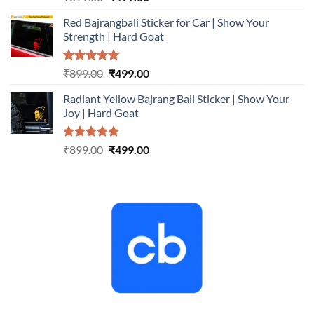
out of 5
price
price
Red Bajrangbali Sticker for Car | Show Your
was:
is:
Strength | Hard Goat
₹899.00.
₹499.00.
Rated
5.00
Original
Current
₹
899.00
₹
499.00
out of 5
price
price
Radiant Yellow Bajrang Bali Sticker | Show Your
was:
is:
Joy | Hard Goat
₹899.00.
₹499.00.
Rated
5.00
Original
Current
₹
899.00
₹
499.00
out of 5
price
price
was:
is:
₹899.00.
₹499.00.