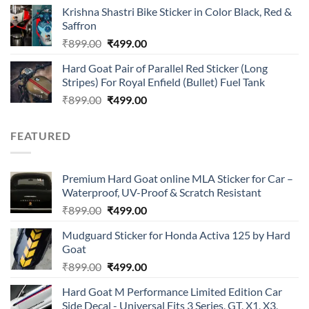
price
price
of 5
Krishna Shastri Bike Sticker in Color Black, Red &
was:
is:
Saffron
₹899.00.
₹499.00.
Original
Current
₹
899.00
₹
499.00
price
price
Hard Goat Pair of Parallel Red Sticker (Long
was:
is:
Stripes) For Royal Enfield (Bullet) Fuel Tank
₹899.00.
₹499.00.
Original
Current
₹
899.00
₹
499.00
price
price
was:
is:
FEATURED
₹899.00.
₹499.00.
Premium Hard Goat online MLA Sticker for Car –
Waterproof, UV-Proof & Scratch Resistant
Original
Current
₹
899.00
₹
499.00
price
price
Mudguard Sticker for Honda Activa 125 by Hard
was:
is:
Goat
₹899.00.
₹499.00.
Original
Current
₹
899.00
₹
499.00
price
price
Hard Goat M Performance Limited Edition Car
was:
is:
Side Decal - Universal Fits 3 Series, GT, X1, X3,