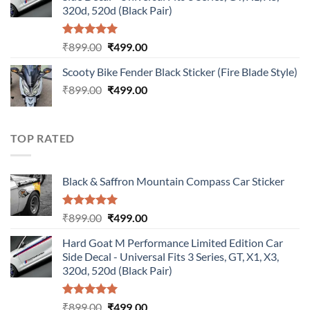
₹899.00.
₹499.00.
320d, 520d (Black Pair)
Rated
5.00
Original
Current
₹
899.00
₹
499.00
out of 5
price
price
Scooty Bike Fender Black Sticker (Fire Blade Style)
was:
is:
Original
Current
₹
899.00
₹899.00.
₹
499.00
₹499.00.
price
price
was:
is:
₹899.00.
₹499.00.
TOP RATED
Black & Saffron Mountain Compass Car Sticker
Rated
5.00
Original
Current
₹
899.00
₹
499.00
out of 5
price
price
Hard Goat M Performance Limited Edition Car
was:
is:
Side Decal - Universal Fits 3 Series, GT, X1, X3,
₹899.00.
₹499.00.
320d, 520d (Black Pair)
Rated
5.00
Original
Current
₹
899.00
₹
499.00