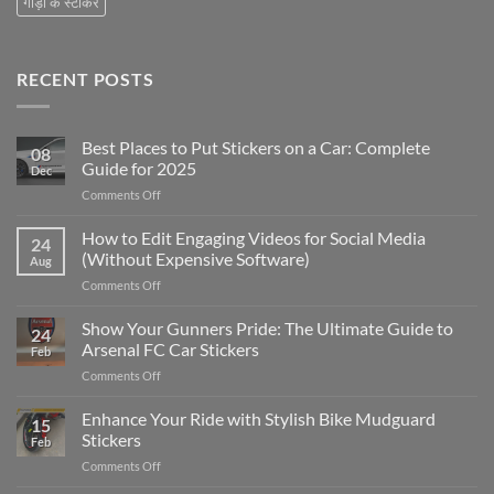
गाड़ी के स्टीकर
RECENT POSTS
Best Places to Put Stickers on a Car: Complete
08
Guide for 2025
Dec
on
Comments Off
Best
Places
How to Edit Engaging Videos for Social Media
24
to
(Without Expensive Software)
Aug
Put
on
Comments Off
Stickers
How
on
to
Show Your Gunners Pride: The Ultimate Guide to
a
24
Edit
Car:
Arsenal FC Car Stickers
Feb
Engaging
Complete
on
Comments Off
Videos
Guide
Show
for
for
Your
Enhance Your Ride with Stylish Bike Mudguard
Social
2025
15
Gunners
Media
Stickers
Feb
Pride:
(Without
on
Comments Off
The
Expensive
Enhance
Ultimate
Software)