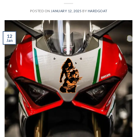
POSTED ON
JANUARY 12, 2025
BY
HARDGOAT
12
Jan