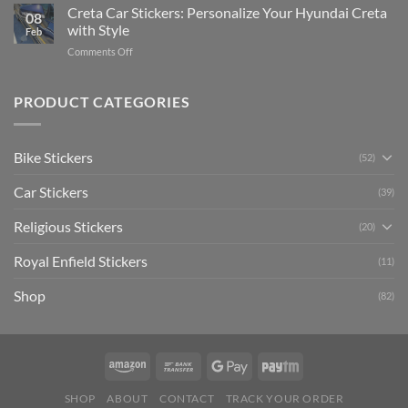
Your
Creta Car Stickers: Personalize Your Hyundai Creta
Guide
08
Ride
to
with Style
Feb
with
Arsenal
on
Comments Off
Stylish
FC
Creta
Bike
Car
Car
Mudguard
Stickers
Stickers:
PRODUCT CATEGORIES
Stickers
Personalize
Your
Hyundai
Bike Stickers
(52)
Creta
with
Car Stickers
Style
(39)
Religious Stickers
(20)
Royal Enfield Stickers
(11)
Shop
(82)
SHOP
ABOUT
CONTACT
TRACK YOUR ORDER