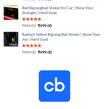
out of 5
price
price
Red Bajrangbali Sticker for Car | Show Your
was:
is:
Strength | Hard Goat
₹899.00.
₹499.00.
Rated
5.00
Original
Current
₹
899.00
₹
499.00
out of 5
price
price
Radiant Yellow Bajrang Bali Sticker | Show Your
was:
is:
Joy | Hard Goat
₹899.00.
₹499.00.
Rated
5.00
Original
Current
₹
899.00
₹
499.00
out of 5
price
price
was:
is:
₹899.00.
₹499.00.