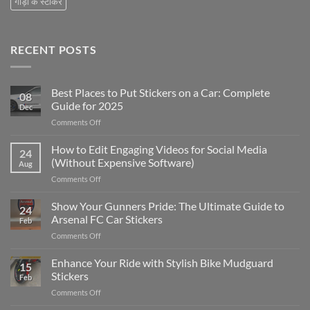
गाड़ी के स्टीकर
RECENT POSTS
Best Places to Put Stickers on a Car: Complete
08
Guide for 2025
Dec
on
Comments Off
Best
Places
How to Edit Engaging Videos for Social Media
24
to
(Without Expensive Software)
Aug
Put
on
Comments Off
Stickers
How
on
to
Show Your Gunners Pride: The Ultimate Guide to
a
24
Edit
Car:
Arsenal FC Car Stickers
Feb
Engaging
Complete
on
Comments Off
Videos
Guide
Show
for
for
Your
Enhance Your Ride with Stylish Bike Mudguard
Social
2025
15
Gunners
Media
Stickers
Feb
Pride:
(Without
on
Comments Off
The
Expensive
Enhance
Ultimate
Software)