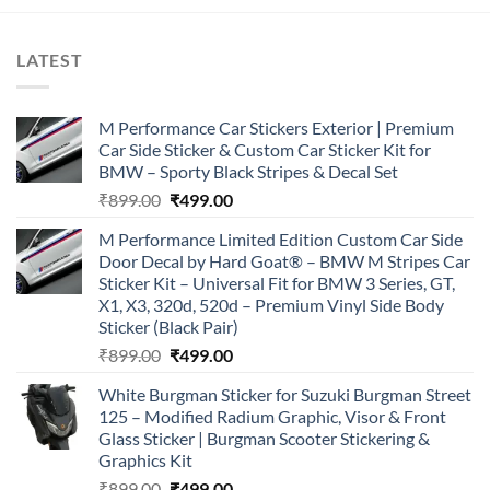
LATEST
M Performance Car Stickers Exterior | Premium
Car Side Sticker & Custom Car Sticker Kit for
BMW – Sporty Black Stripes & Decal Set
Original
Current
₹
899.00
₹
499.00
price
price
M Performance Limited Edition Custom Car Side
was:
is:
Door Decal by Hard Goat® – BMW M Stripes Car
₹899.00.
₹499.00.
Sticker Kit – Universal Fit for BMW 3 Series, GT,
X1, X3, 320d, 520d – Premium Vinyl Side Body
Sticker (Black Pair)
Original
Current
₹
899.00
₹
499.00
price
price
White Burgman Sticker for Suzuki Burgman Street
was:
is:
125 – Modified Radium Graphic, Visor & Front
₹899.00.
₹499.00.
Glass Sticker | Burgman Scooter Stickering &
Graphics Kit
Original
Current
₹
899.00
₹
499.00