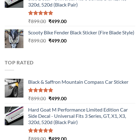
₹899.00.
₹499.00.
320d, 520d (Black Pair)
Rated
5.00
Original
Current
₹
899.00
₹
499.00
out of 5
price
price
Scooty Bike Fender Black Sticker (Fire Blade Style)
was:
is:
Original
Current
₹
899.00
₹899.00.
₹
499.00
₹499.00.
price
price
was:
is:
₹899.00.
₹499.00.
TOP RATED
Black & Saffron Mountain Compass Car Sticker
Rated
5.00
Original
Current
₹
899.00
₹
499.00
out of 5
price
price
Hard Goat M Performance Limited Edition Car
was:
is:
Side Decal - Universal Fits 3 Series, GT, X1, X3,
₹899.00.
₹499.00.
320d, 520d (Black Pair)
Rated
5.00
Original
Current
₹
899.00
₹
499.00