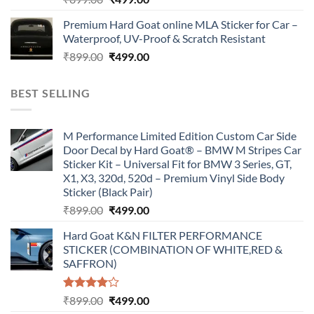
price
price
Premium Hard Goat online MLA Sticker for Car –
was:
is:
Waterproof, UV-Proof & Scratch Resistant
₹899.00.
₹499.00.
Original
Current
₹
899.00
₹
499.00
price
price
was:
is:
BEST SELLING
₹899.00.
₹499.00.
M Performance Limited Edition Custom Car Side
Door Decal by Hard Goat® – BMW M Stripes Car
Sticker Kit – Universal Fit for BMW 3 Series, GT,
X1, X3, 320d, 520d – Premium Vinyl Side Body
Sticker (Black Pair)
Original
Current
₹
899.00
₹
499.00
price
price
Hard Goat K&N FILTER PERFORMANCE
was:
is:
STICKER (COMBINATION OF WHITE,RED &
₹899.00.
₹499.00.
SAFFRON)
Rated
Original
Current
₹
899.00
₹
499.00
4.00
out