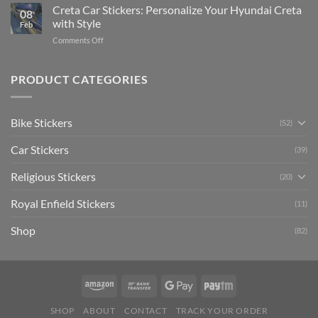
Your
Creta Car Stickers: Personalize Your Hyundai Creta
Guide
08
Ride
to
with Style
Feb
with
Arsenal
on
Comments Off
Stylish
FC
Creta
Bike
Car
Car
Mudguard
Stickers
Stickers:
PRODUCT CATEGORIES
Stickers
Personalize
Your
Hyundai
Bike Stickers
(52)
Creta
with
Car Stickers
Style
(39)
Religious Stickers
(20)
Royal Enfield Stickers
(11)
Shop
(82)
SHOP
ABOUT
CONTACT
TRACK YOUR ORDER