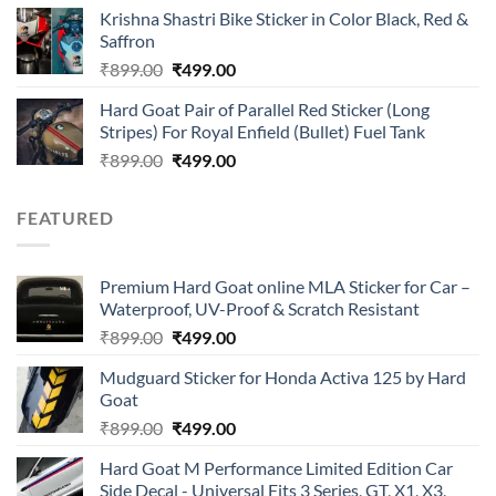
price
price
of 5
Krishna Shastri Bike Sticker in Color Black, Red &
was:
is:
Saffron
₹899.00.
₹499.00.
Original
Current
₹
899.00
₹
499.00
price
price
Hard Goat Pair of Parallel Red Sticker (Long
was:
is:
Stripes) For Royal Enfield (Bullet) Fuel Tank
₹899.00.
₹499.00.
Original
Current
₹
899.00
₹
499.00
price
price
was:
is:
FEATURED
₹899.00.
₹499.00.
Premium Hard Goat online MLA Sticker for Car –
Waterproof, UV-Proof & Scratch Resistant
Original
Current
₹
899.00
₹
499.00
price
price
Mudguard Sticker for Honda Activa 125 by Hard
was:
is:
Goat
₹899.00.
₹499.00.
Original
Current
₹
899.00
₹
499.00
price
price
Hard Goat M Performance Limited Edition Car
was:
is:
Side Decal - Universal Fits 3 Series, GT, X1, X3,