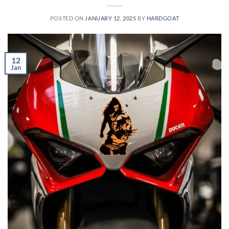
POSTED ON
JANUARY 12, 2025
BY
HARDGOAT
12
Jan