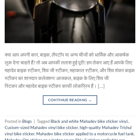
क्या आप अपनी कार, बाइक, लैपटॉप या अन्य चीजों को धार्मिक और आकर्षक
लुक देना चाहते हैं? तो अब आपकी तलाश हुई पूरी! हम लेकर आए हैं आपके लिए
महादेव बाइक स्टीकर, शिव जी स्टीकर, महाकाल स्टीकर, और शिव शंकर बाइक
स्टीकर का शानदार कलेक्शन! आजकल, बाइक के लिए शिव जी
स्टिकर और महादेव बाइक स्टीकर काफी लोकप्रिय हैं। […]
CONTINUE READING
→
Posted in
Blogs
|
Tagged
Black and white Mahadev bike sticker vinyl.
,
Custom-sized Mahadev vinyl bike sticker
,
high-quality Mahadev Trishul
vinyl bike sticker
,
Mahadev bike sticker applied to a motorcycle fuel tank
,