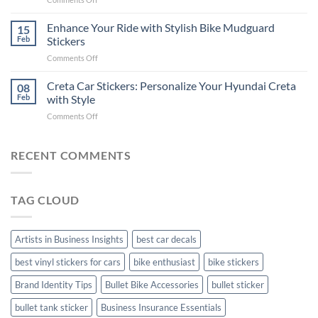
Videos
Guide
Show
for
for
Your
Enhance Your Ride with Stylish Bike Mudguard
Social
15
2025
Gunners
Media
Feb
Stickers
Pride:
(Without
on
Comments Off
The
Expensive
Enhance
Ultimate
Software)
Your
Creta Car Stickers: Personalize Your Hyundai Creta
Guide
08
Ride
to
Feb
with Style
with
Arsenal
on
Comments Off
Stylish
FC
Creta
Bike
Car
Car
Mudguard
Stickers
Stickers:
RECENT COMMENTS
Stickers
Personalize
Your
Hyundai
TAG CLOUD
Creta
with
Style
Artists in Business Insights
best car decals
best vinyl stickers for cars
bike enthusiast
bike stickers
Brand Identity Tips
Bullet Bike Accessories
bullet sticker
bullet tank sticker
Business Insurance Essentials