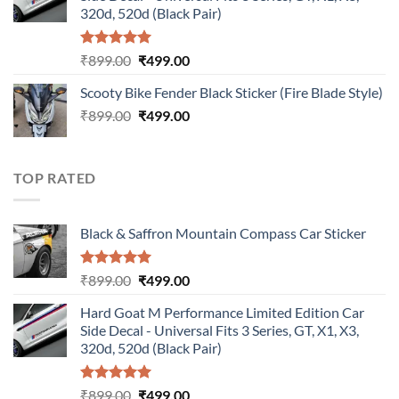
₹899.00.
₹499.00.
320d, 520d (Black Pair)
Rated
5.00
Original
Current
₹
899.00
₹
499.00
out of 5
price
price
Scooty Bike Fender Black Sticker (Fire Blade Style)
was:
is:
Original
Current
₹
899.00
₹899.00.
₹
499.00
₹499.00.
price
price
was:
is:
₹899.00.
₹499.00.
TOP RATED
Black & Saffron Mountain Compass Car Sticker
Rated
5.00
Original
Current
₹
899.00
₹
499.00
out of 5
price
price
Hard Goat M Performance Limited Edition Car
was:
is:
Side Decal - Universal Fits 3 Series, GT, X1, X3,
₹899.00.
₹499.00.
320d, 520d (Black Pair)
Rated
5.00
Original
Current
₹
899.00
₹
499.00