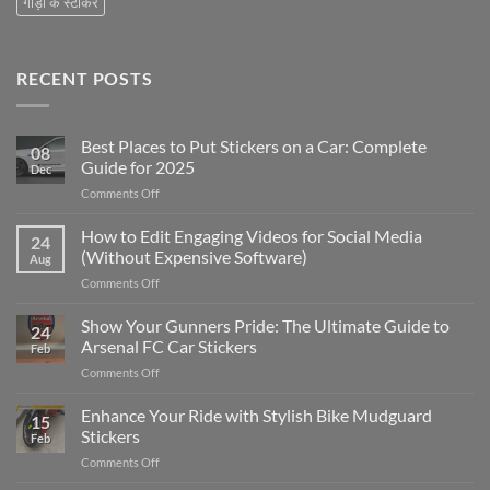
गाड़ी के स्टीकर
RECENT POSTS
Best Places to Put Stickers on a Car: Complete
08
Guide for 2025
Dec
on
Comments Off
Best
Places
How to Edit Engaging Videos for Social Media
24
to
(Without Expensive Software)
Aug
Put
on
Comments Off
Stickers
How
on
to
Show Your Gunners Pride: The Ultimate Guide to
a
24
Edit
Car:
Arsenal FC Car Stickers
Feb
Engaging
Complete
on
Comments Off
Videos
Guide
Show
for
for
Your
Enhance Your Ride with Stylish Bike Mudguard
Social
2025
15
Gunners
Media
Stickers
Feb
Pride:
(Without
on
Comments Off
The
Expensive
Enhance
Ultimate
Software)