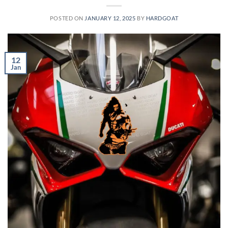
POSTED ON
JANUARY 12, 2025
BY
HARDGOAT
12
Jan