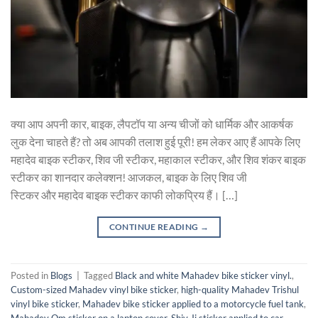
क्या आप अपनी कार, बाइक, लैपटॉप या अन्य चीजों को धार्मिक और आकर्षक
लुक देना चाहते हैं? तो अब आपकी तलाश हुई पूरी! हम लेकर आए हैं आपके लिए
महादेव बाइक स्टीकर, शिव जी स्टीकर, महाकाल स्टीकर, और शिव शंकर बाइक
स्टीकर का शानदार कलेक्शन! आजकल, बाइक के लिए शिव जी
स्टिकर और महादेव बाइक स्टीकर काफी लोकप्रिय हैं। […]
CONTINUE READING
→
Posted in
Blogs
|
Tagged
Black and white Mahadev bike sticker vinyl.
,
Custom-sized Mahadev vinyl bike sticker
,
high-quality Mahadev Trishul
vinyl bike sticker
,
Mahadev bike sticker applied to a motorcycle fuel tank
,