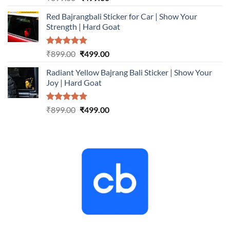
out of 5
price
price
Red Bajrangbali Sticker for Car | Show Your
was:
is:
Strength | Hard Goat
₹899.00.
₹499.00.
Rated
5.00
Original
Current
₹
899.00
₹
499.00
out of 5
price
price
Radiant Yellow Bajrang Bali Sticker | Show Your
was:
is:
Joy | Hard Goat
₹899.00.
₹499.00.
Rated
5.00
Original
Current
₹
899.00
₹
499.00
out of 5
price
price
was:
is:
₹899.00.
₹499.00.