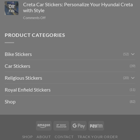
Your
Creta Car Stickers: Personalize Your Hyundai Creta
Guide
08
Ride
to
with Style
Feb
with
Arsenal
on
Comments Off
Stylish
FC
Creta
Bike
Car
Car
Mudguard
Stickers
Stickers:
PRODUCT CATEGORIES
Stickers
Personalize
Your
Hyundai
Bike Stickers
(52)
Creta
with
Car Stickers
Style
(39)
Religious Stickers
(20)
Royal Enfield Stickers
(11)
Shop
(82)
SHOP
ABOUT
CONTACT
TRACK YOUR ORDER