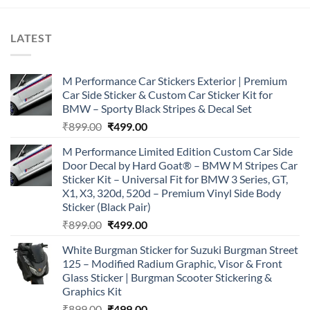
LATEST
M Performance Car Stickers Exterior | Premium
Car Side Sticker & Custom Car Sticker Kit for
BMW – Sporty Black Stripes & Decal Set
Original
Current
₹
899.00
₹
499.00
price
price
M Performance Limited Edition Custom Car Side
was:
is:
Door Decal by Hard Goat® – BMW M Stripes Car
₹899.00.
₹499.00.
Sticker Kit – Universal Fit for BMW 3 Series, GT,
X1, X3, 320d, 520d – Premium Vinyl Side Body
Sticker (Black Pair)
Original
Current
₹
899.00
₹
499.00
price
price
White Burgman Sticker for Suzuki Burgman Street
was:
is:
125 – Modified Radium Graphic, Visor & Front
₹899.00.
₹499.00.
Glass Sticker | Burgman Scooter Stickering &
Graphics Kit
Original
Current
₹
899.00
₹
499.00