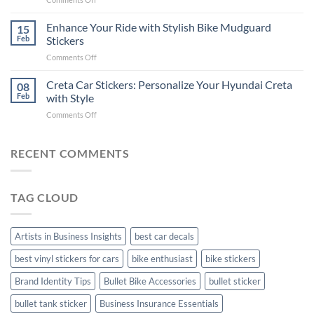
Videos
Guide
Show
for
for
Your
Enhance Your Ride with Stylish Bike Mudguard
Social
15
2025
Gunners
Media
Feb
Stickers
Pride:
(Without
on
Comments Off
The
Expensive
Enhance
Ultimate
Software)
Your
Creta Car Stickers: Personalize Your Hyundai Creta
Guide
08
Ride
to
Feb
with Style
with
Arsenal
on
Comments Off
Stylish
FC
Creta
Bike
Car
Car
Mudguard
Stickers
Stickers:
RECENT COMMENTS
Stickers
Personalize
Your
Hyundai
TAG CLOUD
Creta
with
Style
Artists in Business Insights
best car decals
best vinyl stickers for cars
bike enthusiast
bike stickers
Brand Identity Tips
Bullet Bike Accessories
bullet sticker
bullet tank sticker
Business Insurance Essentials