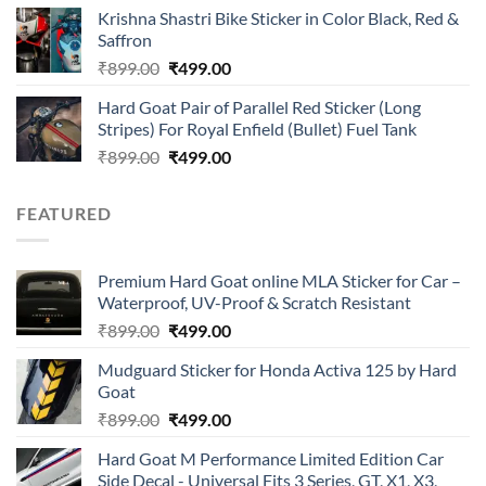
price
price
of 5
Krishna Shastri Bike Sticker in Color Black, Red &
was:
is:
Saffron
₹899.00.
₹499.00.
Original
Current
₹
899.00
₹
499.00
price
price
Hard Goat Pair of Parallel Red Sticker (Long
was:
is:
Stripes) For Royal Enfield (Bullet) Fuel Tank
₹899.00.
₹499.00.
Original
Current
₹
899.00
₹
499.00
price
price
was:
is:
FEATURED
₹899.00.
₹499.00.
Premium Hard Goat online MLA Sticker for Car –
Waterproof, UV-Proof & Scratch Resistant
Original
Current
₹
899.00
₹
499.00
price
price
Mudguard Sticker for Honda Activa 125 by Hard
was:
is:
Goat
₹899.00.
₹499.00.
Original
Current
₹
899.00
₹
499.00
price
price
Hard Goat M Performance Limited Edition Car
was:
is:
Side Decal - Universal Fits 3 Series, GT, X1, X3,