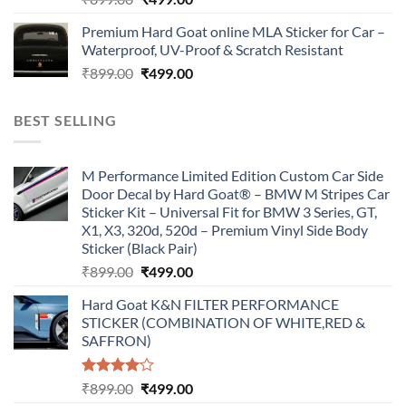
price
price
Premium Hard Goat online MLA Sticker for Car –
was:
is:
Waterproof, UV-Proof & Scratch Resistant
₹899.00.
₹499.00.
Original
Current
₹
899.00
₹
499.00
price
price
was:
is:
BEST SELLING
₹899.00.
₹499.00.
M Performance Limited Edition Custom Car Side
Door Decal by Hard Goat® – BMW M Stripes Car
Sticker Kit – Universal Fit for BMW 3 Series, GT,
X1, X3, 320d, 520d – Premium Vinyl Side Body
Sticker (Black Pair)
Original
Current
₹
899.00
₹
499.00
price
price
Hard Goat K&N FILTER PERFORMANCE
was:
is:
STICKER (COMBINATION OF WHITE,RED &
₹899.00.
₹499.00.
SAFFRON)
Rated
Original
Current
₹
899.00
₹
499.00
4.00
out