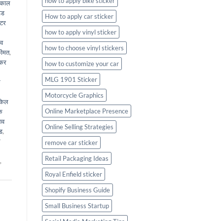
how to apply bike sticker
ाकाल
ेड
How to apply car sticker
िटर
how to apply vinyl sticker
ेव
how to choose vinyl stickers
कीमत
,
ीकर
how to customize your car
MLG 1901 Sticker
क
Motorcycle Graphics
किल
Online Marketplace Presence
के
िव
Online Selling Strategies
ड
,
र
remove car sticker
Retail Packaging Ideas
,
Royal Enfield sticker
Shopify Business Guide
Small Business Startup