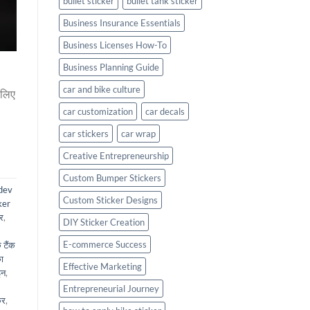
bullet sticker
bullet tank sticker
Business Insurance Essentials
Business Licenses How-To
Business Planning Guide
car and bike culture
 लिए
car customization
car decals
car stickers
car wrap
Creative Entrepreneurship
Custom Bumper Stickers
dev
Custom Sticker Designs
ker
कर
,
DIY Sticker Creation
E-commerce Success
 टैंक
ा
Effective Marketing
इन
,
Entrepreneurial Journey
कर
,