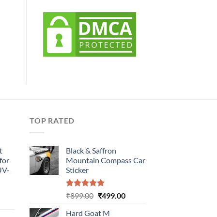
TOP RATED
t
Black & Saffron
for
Mountain Compass Car
UV-
Sticker
Rated
5.00
Original
Current
₹
899.00
₹
499.00
urrent
out of 5
price
price
rice
Hard Goat M
was:
is: