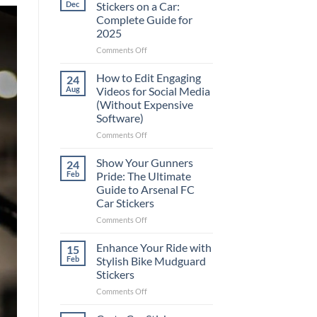
Dec
Stickers on a Car:
Complete Guide for
2025
on
Comments Off
Best
Places
How to Edit Engaging
24
to
Aug
Videos for Social Media
Put
(Without Expensive
Stickers
Software)
on
a
on
Comments Off
Car:
How
Complete
to
Show Your Gunners
24
Guide
Edit
Feb
Pride: The Ultimate
for
Engaging
Guide to Arsenal FC
2025
Videos
Car Stickers
for
Social
on
Comments Off
Media
Show
(Without
Your
Enhance Your Ride with
15
Expensive
Gunners
Feb
Stylish Bike Mudguard
Software)
Pride:
Stickers
The
on
Comments Off
Ultimate
Enhance
Guide
Your
to