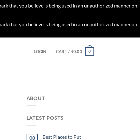
 mark that you believe is being used in an unauthorized manner on
 mark that you believe is being used in an unauthorized manner on
0
LOGIN
CART /
₹
0.00
ABOUT
LATEST POSTS
Best Places to Put
08