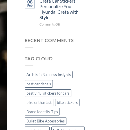
Creta Car Stickers:
08
Ride
Arsenal
Feb
Personalize Your
with
FC
Hyundai Creta with
Stylish
Car
Style
Bike
Stickers
Mudguard
on
Comments Off
Stickers
Creta
Car
Stickers:
RECENT COMMENTS
Personalize
Your
Hyundai
TAG CLOUD
Creta
with
Style
Artists in Business Insights
best car decals
best vinyl stickers for cars
bike enthusiast
bike stickers
Brand Identity Tips
Bullet Bike Accessories