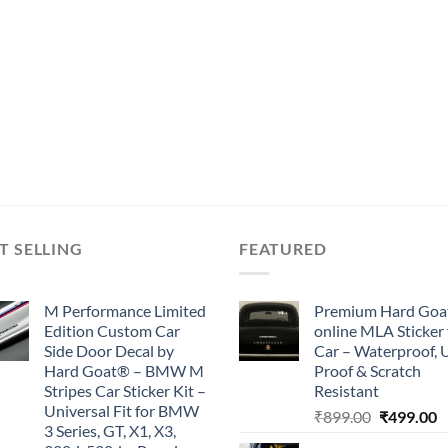
T SELLING
FEATURED
M Performance Limited
Premium Hard Goa
Edition Custom Car
online MLA Sticker 
Side Door Decal by
Car – Waterproof, 
Hard Goat® – BMW M
Proof & Scratch
Stripes Car Sticker Kit –
Resistant
Universal Fit for BMW
Original
C
₹
899.00
₹
499.00
3 Series, GT, X1, X3,
price
p