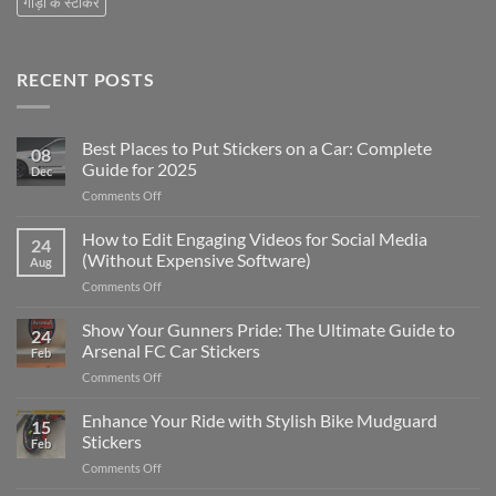
गाड़ी के स्टीकर
RECENT POSTS
Best Places to Put Stickers on a Car: Complete
08
Guide for 2025
Dec
on
Comments Off
Best
Places
How to Edit Engaging Videos for Social Media
24
to
(Without Expensive Software)
Aug
Put
on
Comments Off
Stickers
How
on
to
Show Your Gunners Pride: The Ultimate Guide to
a
24
Edit
Car:
Arsenal FC Car Stickers
Feb
Engaging
Complete
on
Comments Off
Videos
Guide
Show
for
for
Your
Enhance Your Ride with Stylish Bike Mudguard
Social
2025
15
Gunners
Media
Stickers
Feb
Pride:
(Without
on
Comments Off
The
Expensive
Enhance
Ultimate
Software)