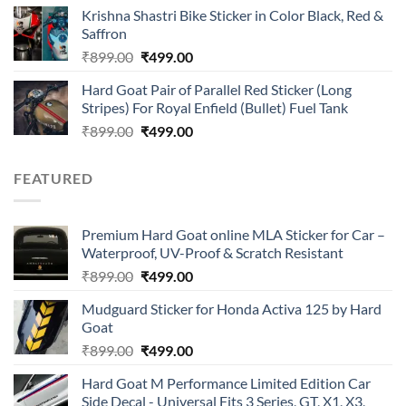
price
price
of 5
Krishna Shastri Bike Sticker in Color Black, Red &
was:
is:
Saffron
₹899.00.
₹499.00.
Original
Current
₹
899.00
₹
499.00
price
price
Hard Goat Pair of Parallel Red Sticker (Long
was:
is:
Stripes) For Royal Enfield (Bullet) Fuel Tank
₹899.00.
₹499.00.
Original
Current
₹
899.00
₹
499.00
price
price
was:
is:
FEATURED
₹899.00.
₹499.00.
Premium Hard Goat online MLA Sticker for Car –
Waterproof, UV-Proof & Scratch Resistant
Original
Current
₹
899.00
₹
499.00
price
price
Mudguard Sticker for Honda Activa 125 by Hard
was:
is:
Goat
₹899.00.
₹499.00.
Original
Current
₹
899.00
₹
499.00
price
price
Hard Goat M Performance Limited Edition Car
was:
is:
Side Decal - Universal Fits 3 Series, GT, X1, X3,