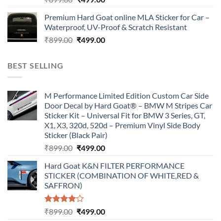
price
price
Premium Hard Goat online MLA Sticker for Car –
was:
is:
Waterproof, UV-Proof & Scratch Resistant
₹899.00.
₹499.00.
Original
Current
₹
899.00
₹
499.00
price
price
was:
is:
BEST SELLING
₹899.00.
₹499.00.
M Performance Limited Edition Custom Car Side
Door Decal by Hard Goat® – BMW M Stripes Car
Sticker Kit – Universal Fit for BMW 3 Series, GT,
X1, X3, 320d, 520d – Premium Vinyl Side Body
Sticker (Black Pair)
Original
Current
₹
899.00
₹
499.00
price
price
Hard Goat K&N FILTER PERFORMANCE
was:
is:
STICKER (COMBINATION OF WHITE,RED &
₹899.00.
₹499.00.
SAFFRON)
Rated
Original
Current
₹
899.00
₹
499.00
4.00
out