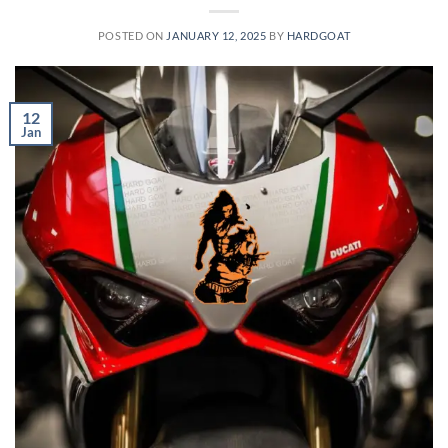
POSTED ON
JANUARY 12, 2025
BY
HARDGOAT
12
Jan