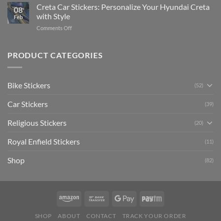
Your
Creta Car Stickers: Personalize Your Hyundai Creta
Guide
08
Ride
to
with Style
Feb
with
Arsenal
on
Comments Off
Stylish
FC
Creta
Bike
Car
Car
Mudguard
Stickers
Stickers:
PRODUCT CATEGORIES
Stickers
Personalize
Your
Hyundai
Bike Stickers
(52)
Creta
with
Car Stickers
Style
(39)
Religious Stickers
(20)
Royal Enfield Stickers
(11)
Shop
(82)
SHOP
ABOUT
CONTACT
TRACK YOUR ORDER