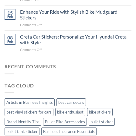
Videos
Guide
Show
for
for
Your
Enhance Your Ride with Stylish Bike Mudguard
Social
15
2025
Gunners
Media
Feb
Stickers
Pride:
(Without
on
Comments Off
The
Expensive
Enhance
Ultimate
Software)
Your
Creta Car Stickers: Personalize Your Hyundai Creta
Guide
08
Ride
to
Feb
with Style
with
Arsenal
on
Comments Off
Stylish
FC
Creta
Bike
Car
Car
Mudguard
Stickers
Stickers:
RECENT COMMENTS
Stickers
Personalize
Your
Hyundai
TAG CLOUD
Creta
with
Style
Artists in Business Insights
best car decals
best vinyl stickers for cars
bike enthusiast
bike stickers
Brand Identity Tips
Bullet Bike Accessories
bullet sticker
bullet tank sticker
Business Insurance Essentials