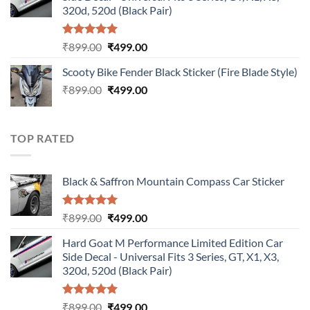
₹899.00.
₹499.00.
320d, 520d (Black Pair)
Rated
5.00
Original
Current
₹
899.00
₹
499.00
out of 5
price
price
Scooty Bike Fender Black Sticker (Fire Blade Style)
was:
is:
Original
Current
₹
899.00
₹899.00.
₹
499.00
₹499.00.
price
price
was:
is:
₹899.00.
₹499.00.
TOP RATED
Black & Saffron Mountain Compass Car Sticker
Rated
5.00
Original
Current
₹
899.00
₹
499.00
out of 5
price
price
Hard Goat M Performance Limited Edition Car
was:
is:
Side Decal - Universal Fits 3 Series, GT, X1, X3,
₹899.00.
₹499.00.
320d, 520d (Black Pair)
Rated
5.00
Original
Current
₹
899.00
₹
499.00