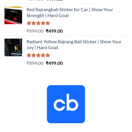
out of 5
price
price
Red Bajrangbali Sticker for Car | Show Your
was:
is:
Strength | Hard Goat
₹899.00.
₹499.00.
Rated
5.00
Original
Current
₹
899.00
₹
499.00
out of 5
price
price
Radiant Yellow Bajrang Bali Sticker | Show Your
was:
is:
Joy | Hard Goat
₹899.00.
₹499.00.
Rated
5.00
Original
Current
₹
899.00
₹
499.00
out of 5
price
price
was:
is:
₹899.00.
₹499.00.