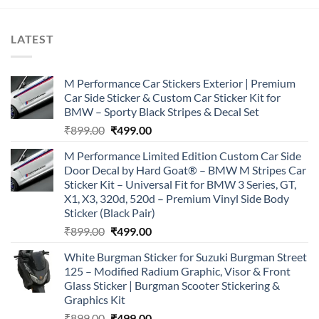
LATEST
M Performance Car Stickers Exterior | Premium
Car Side Sticker & Custom Car Sticker Kit for
BMW – Sporty Black Stripes & Decal Set
Original
Current
₹
899.00
₹
499.00
price
price
M Performance Limited Edition Custom Car Side
was:
is:
Door Decal by Hard Goat® – BMW M Stripes Car
₹899.00.
₹499.00.
Sticker Kit – Universal Fit for BMW 3 Series, GT,
X1, X3, 320d, 520d – Premium Vinyl Side Body
Sticker (Black Pair)
Original
Current
₹
899.00
₹
499.00
price
price
White Burgman Sticker for Suzuki Burgman Street
was:
is:
125 – Modified Radium Graphic, Visor & Front
₹899.00.
₹499.00.
Glass Sticker | Burgman Scooter Stickering &
Graphics Kit
Original
Current
₹
899.00
₹
499.00