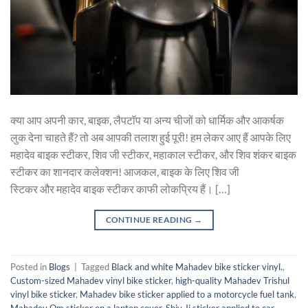
क्या आप अपनी कार, बाइक, लैपटॉप या अन्य चीजों को धार्मिक और आकर्षक
लुक देना चाहते हैं? तो अब आपकी तलाश हुई पूरी! हम लेकर आए हैं आपके लिए
महादेव बाइक स्टीकर, शिव जी स्टीकर, महाकाल स्टीकर, और शिव शंकर बाइक
स्टीकर का शानदार कलेक्शन! आजकल, बाइक के लिए शिव जी
स्टिकर और महादेव बाइक स्टीकर काफी लोकप्रिय हैं। […]
CONTINUE READING
→
Posted in
Blogs
|
Tagged
Black and white Mahadev bike sticker vinyl.
,
Custom-sized Mahadev vinyl bike sticker
,
high-quality Mahadev Trishul
vinyl bike sticker
,
Mahadev bike sticker applied to a motorcycle fuel tank
,