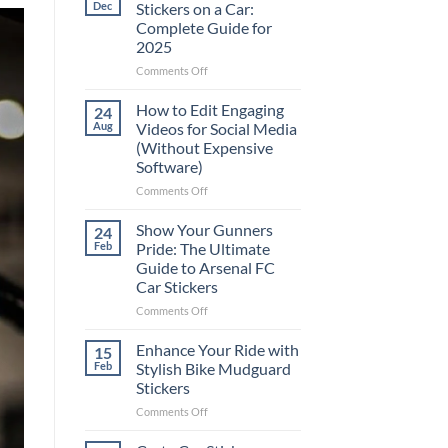
Dec
Stickers on a Car:
Complete Guide for
2025
on
Comments Off
Best
Places
How to Edit Engaging
24
to
Aug
Videos for Social Media
Put
(Without Expensive
Stickers
Software)
on
a
on
Comments Off
Car:
How
Complete
to
Show Your Gunners
24
Guide
Edit
Feb
Pride: The Ultimate
for
Engaging
Guide to Arsenal FC
2025
Videos
Car Stickers
for
Social
on
Comments Off
Media
Show
(Without
Your
Enhance Your Ride with
15
Expensive
Gunners
Feb
Stylish Bike Mudguard
Software)
Pride:
Stickers
The
on
Comments Off
Ultimate
Enhance
Guide
Your
to