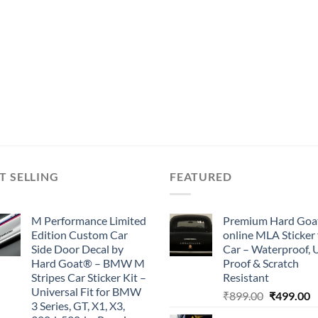
T SELLING
FEATURED
M Performance Limited
Premium Hard Goa
Edition Custom Car
online MLA Sticker 
Side Door Decal by
Car – Waterproof, 
Hard Goat® – BMW M
Proof & Scratch
Stripes Car Sticker Kit –
Resistant
Universal Fit for BMW
Original
C
₹
899.00
₹
499.00
3 Series, GT, X1, X3,
price
p