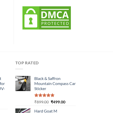
TOP RATED
t
Black & Saffron
for
Mountain Compass Car
UV-
Sticker
Rated
5.00
Original
Current
₹
899.00
₹
499.00
urrent
out of 5
price
price
rice
Hard Goat M
was:
is: