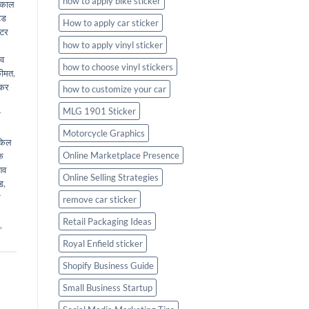
how to apply bike sticker
ाकाल
ेड
How to apply car sticker
िटर
how to apply vinyl sticker
ेव
how to choose vinyl stickers
कीमत
,
ीकर
how to customize your car
MLG 1901 Sticker
क
Motorcycle Graphics
किल
Online Marketplace Presence
के
िव
Online Selling Strategies
ड
,
र
remove car sticker
Retail Packaging Ideas
,
Royal Enfield sticker
Shopify Business Guide
Small Business Startup