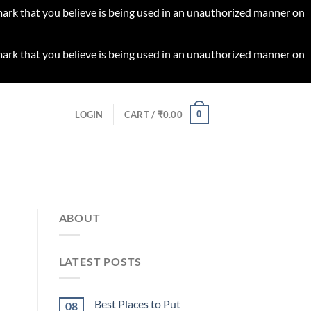
 mark that you believe is being used in an unauthorized manner on
 mark that you believe is being used in an unauthorized manner on
0
LOGIN
CART /
₹
0.00
ABOUT
LATEST POSTS
Best Places to Put
08