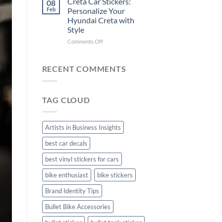
Creta Car Stickers:
08
Ride
Arsenal
Feb
Personalize Your
with
FC
Hyundai Creta with
Stylish
Car
Style
Bike
Stickers
Mudguard
on
Comments Off
Stickers
Creta
Car
Stickers:
RECENT COMMENTS
Personalize
Your
Hyundai
TAG CLOUD
Creta
with
Style
Artists in Business Insights
best car decals
best vinyl stickers for cars
bike enthusiast
bike stickers
Brand Identity Tips
Bullet Bike Accessories