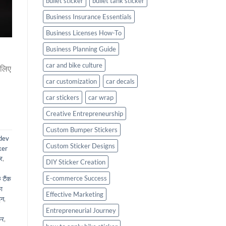
bullet sticker
bullet tank sticker
Business Insurance Essentials
Business Licenses How-To
Business Planning Guide
car and bike culture
 लिए
car customization
car decals
car stickers
car wrap
Creative Entrepreneurship
Custom Bumper Stickers
dev
Custom Sticker Designs
ker
कर
,
DIY Sticker Creation
E-commerce Success
 टैंक
ा
Effective Marketing
इन
,
Entrepreneurial Journey
कर
,