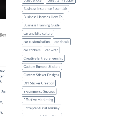
bullet sticker
bullet tank sticker
Business Insurance Essentials
Business Licenses How-To
Business Planning Guide
car and bike culture
 लिए
car customization
car decals
car stickers
car wrap
Creative Entrepreneurship
Custom Bumper Stickers
dev
Custom Sticker Designs
ker
कर
,
DIY Sticker Creation
E-commerce Success
 टैंक
ा
Effective Marketing
इन
,
Entrepreneurial Journey
कर
,