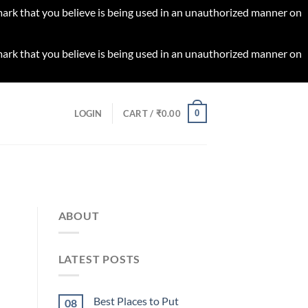
 mark that you believe is being used in an unauthorized manner on
 mark that you believe is being used in an unauthorized manner on
0
LOGIN
CART /
₹
0.00
ABOUT
LATEST POSTS
Best Places to Put
08