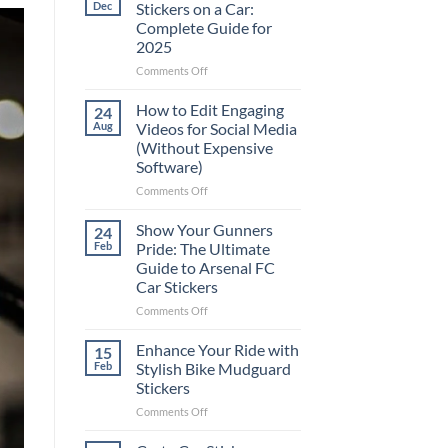
Dec
Stickers on a Car:
Complete Guide for
2025
on
Comments Off
Best
Places
How to Edit Engaging
24
to
Aug
Videos for Social Media
Put
(Without Expensive
Stickers
Software)
on
a
on
Comments Off
Car:
How
Complete
to
Show Your Gunners
24
Guide
Edit
Feb
Pride: The Ultimate
for
Engaging
Guide to Arsenal FC
2025
Videos
Car Stickers
for
Social
on
Comments Off
Media
Show
(Without
Your
Enhance Your Ride with
15
Expensive
Gunners
Feb
Stylish Bike Mudguard
Software)
Pride:
Stickers
The
on
Comments Off
Ultimate
Enhance
Guide
Your
to