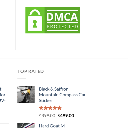
TOP RATED
t
Black & Saffron
for
Mountain Compass Car
UV-
Sticker
Rated
5.00
Original
Current
₹
899.00
₹
499.00
urrent
out of 5
price
price
rice
Hard Goat M
was:
is: