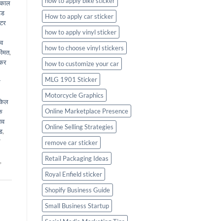
how to apply bike sticker
ाकाल
ेड
How to apply car sticker
िटर
how to apply vinyl sticker
ेव
how to choose vinyl stickers
कीमत
,
ीकर
how to customize your car
MLG 1901 Sticker
क
Motorcycle Graphics
किल
Online Marketplace Presence
के
िव
Online Selling Strategies
ड
,
र
remove car sticker
Retail Packaging Ideas
,
Royal Enfield sticker
Shopify Business Guide
Small Business Startup