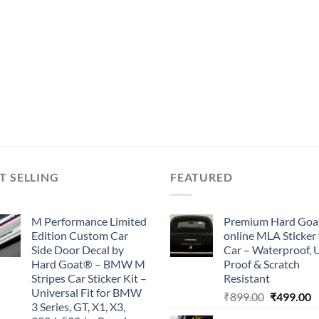
T SELLING
FEATURED
M Performance Limited
Premium Hard Goa
Edition Custom Car
online MLA Sticker 
Side Door Decal by
Car – Waterproof, 
Hard Goat® – BMW M
Proof & Scratch
Stripes Car Sticker Kit –
Resistant
Universal Fit for BMW
Original
C
₹
899.00
₹
499.00
3 Series, GT, X1, X3,
price
p