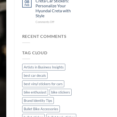
Creta Car Stickers:
08
Ride
Arsenal
Feb
Personalize Your
with
FC
Hyundai Creta with
Stylish
Car
Style
Bike
Stickers
Mudguard
on
Comments Off
Stickers
Creta
Car
Stickers:
RECENT COMMENTS
Personalize
Your
Hyundai
TAG CLOUD
Creta
with
Style
Artists in Business Insights
best car decals
best vinyl stickers for cars
bike enthusiast
bike stickers
Brand Identity Tips
Bullet Bike Accessories